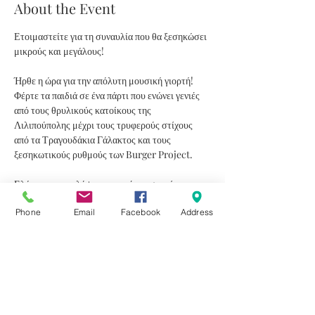
About the Event
Ετοιμαστείτε για τη συναυλία που θα ξεσηκώσει 
μικρούς και μεγάλους!
Ήρθε η ώρα για την απόλυτη μουσική γιορτή! 
Φέρτε τα παιδιά σε ένα πάρτι που ενώνει γενιές 
από τους θρυλικούς κατοίκους της 
Λιλιπούπολης μέχρι τους τρυφερούς στίχους 
από τα Τραγουδάκια Γάλακτος και τους 
ξεσηκωτικούς ρυθμούς των Burger Project.
Ελάτε να ανακαλύψουμε παρέα τι σημαίνει 
αληθινό κέφι, σε μια συνάντηση όπου:
Phone
Email
Facebook
Address
Οι στίχοι έχουν φαντασία.
Ο ρυθμός είναι jazzy και ανεβαστικός.
Οι γονείς επιτρέπεται (και επιβάλλεται) να γίνουν 
πάλι παιδιά.
Read More >