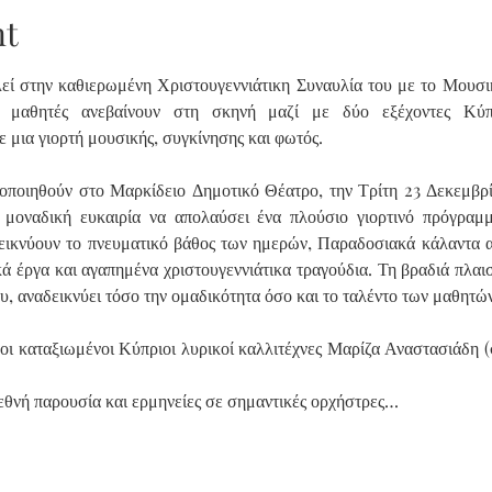
nt
ί στην καθιερωμένη Χριστουγεννιάτικη Συναυλία του με το Μουσικ
 μαθητές ανεβαίνουν στη σκηνή μαζί με δύο εξέχοντες Κύπρι
 μια γιορτή μουσικής, συγκίνησης και φωτός.
ποιηθούν στο Μαρκίδειο Δημοτικό Θέατρο, την Τρίτη 23 Δεκεμβρίου
 μοναδική ευκαιρία να απολαύσει ένα πλούσιο γιορτινό πρόγραμμα
εικνύουν το πνευματικό βάθος των ημερών, Παραδοσιακά κάλαντα απ
 έργα και αγαπημένα χριστουγεννιάτικα τραγούδια. Τη βραδιά πλαι
 αναδεικνύει τόσο την ομαδικότητα όσο και το ταλέντο των μαθητών
οι καταξιωμένοι Κύπριοι λυρικοί καλλιτέχνες Μαρίζα Αναστασιάδη 
εθνή παρουσία και ερμηνείες σε σημαντικές ορχήστρες…