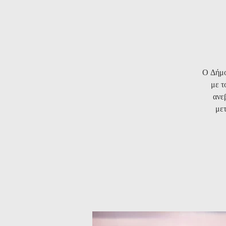
Ο Δήμο
με τ
ανε
μετ