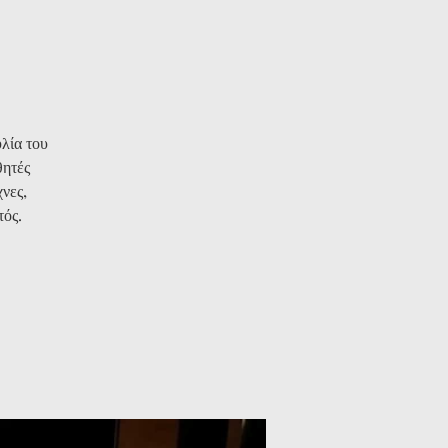
λία του
θητές
νες,
τός.