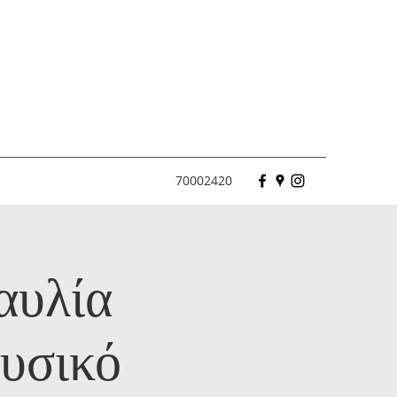
70002420
αυλία
υσικό